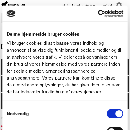
FAQ
Opret brugerkonto
Log ind
―
―
―
Sæsonplan
Denne hjemmeside bruger cookies
Rank-/Rækkelister
Vi bruger cookies til at tilpasse vores indhold og
Deltagerliste
annoncer, til at vise dig funktioner til sociale medier og til
Holdturnering
at analysere vores trafik. Vi deler også oplysninger om
Turnering
din brug af vores hjemmeside med vores partnere inden
Spillere
for sociale medier, annonceringspartnere og
analysepartnere. Vores partnere kan kombinere disse
Klubber
data med andre oplysninger, du har givet dem, eller som
Kurser
de har indsamlet fra din brug af deres tjenester.
Livescore
Samtykkevalg
Nødvendig
BadmintonPlayer.dk - +4570605076 -
faq@badminton.dk
Privatlivspolitik i BD
-
Privatlivspolitik i DGI
-
FAQ
-
Handelsbetingelser