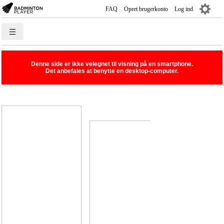
FAQ
Opret brugerkonto
Log ind
―
―
―
Sæsonplan
Denne side er ikke velegnet til visning på en smartphone.
Rank-/Rækkelister
Det anbefales at benytte en desktop-computer.
Holdturnering
Turnering
Spillere
Klubber
Kurser
Livescore