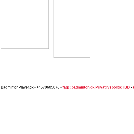
BadmintonPlayer.dk - +4570605076 -
faq@badminton.dk
Privatlivspolitik i BD
-