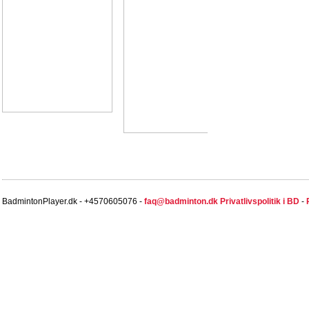
BadmintonPlayer.dk - +4570605076 -
faq@badminton.dk
Privatlivspolitik i BD
-