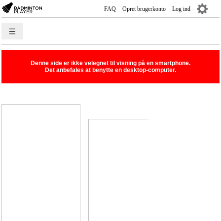
FAQ
Opret brugerkonto
Log ind
―
―
―
Sæsonplan
Denne side er ikke velegnet til visning på en smartphone.
Rank-/Rækkelister
Det anbefales at benytte en desktop-computer.
Holdturnering
Turnering
Spillere
Klubber
Kurser
Livescore